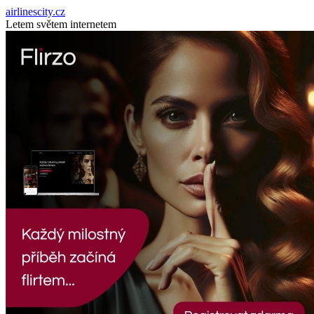
airlinescity.cz
Letem světem internetem