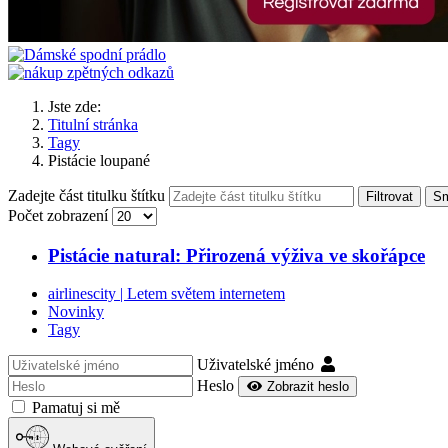
Jste zde:
Titulní stránka
Tagy
Pistácie loupané
Zadejte část titulku štítku
Filtrovat
Sm
Počet zobrazení
Pistácie natural: Přirozená výživa ve skořápce
airlinescity | Letem světem internetem
Novinky
Tagy
Uživatelské jméno
Heslo
Zobrazit heslo
Pamatuj si mě