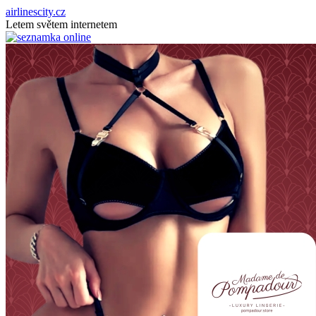
airlinescity.cz
Letem světem internetem