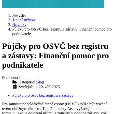
Jste zde:
Titulní stránka
Novinky
Půjčky pro OSVČ bez registru a zástavy: Finanční pomoc pro
podnikatele
Půjčky pro OSVČ bez registru
a zástavy: Finanční pomoc pro
podnikatele
Podrobnosti
Kategorie:
Blog
Zveřejněno: 20. září 2023
Půjčky pro osvč bez registru a zástavy
Pro samostatně výdělečně činné osoby (OSVČ) může být získání
úvěru obtížným úkolem. Tradiční banky často vyžadují mnoho
formalit, jako je doložení příjmu a zajištění v podobě zástavy, což