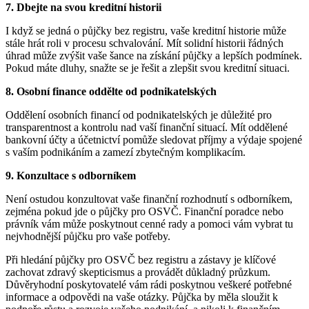
7. Dbejte na svou kreditní historii
I když se jedná o půjčky bez registru, vaše kreditní historie může
stále hrát roli v procesu schvalování. Mít solidní historii řádných
úhrad může zvýšit vaše šance na získání půjčky a lepších podmínek.
Pokud máte dluhy, snažte se je řešit a zlepšit svou kreditní situaci.
8. Osobní finance oddělte od podnikatelských
Oddělení osobních financí od podnikatelských je důležité pro
transparentnost a kontrolu nad vaší finanční situací. Mít oddělené
bankovní účty a účetnictví pomůže sledovat příjmy a výdaje spojené
s vaším podnikáním a zamezí zbytečným komplikacím.
9. Konzultace s odborníkem
Není ostudou konzultovat vaše finanční rozhodnutí s odborníkem,
zejména pokud jde o půjčky pro OSVČ. Finanční poradce nebo
právník vám může poskytnout cenné rady a pomoci vám vybrat tu
nejvhodnější půjčku pro vaše potřeby.
Při hledání půjčky pro OSVČ bez registru a zástavy je klíčové
zachovat zdravý skepticismus a provádět důkladný průzkum.
Důvěryhodní poskytovatelé vám rádi poskytnou veškeré potřebné
informace a odpovědi na vaše otázky. Půjčka by měla sloužit k