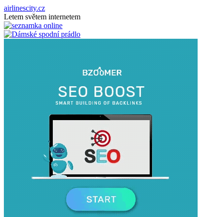
airlinescity.cz
Letem světem internetem