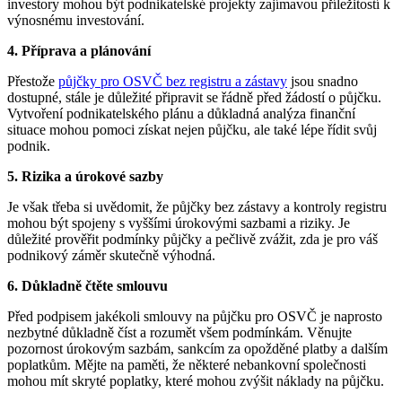
investory mohou být podnikatelské projekty zajímavou příležitostí k
výnosnému investování.
4. Příprava a plánování
Přestože
půjčky pro OSVČ bez registru a zástavy
jsou snadno
dostupné, stále je důležité připravit se řádně před žádostí o půjčku.
Vytvoření podnikatelského plánu a důkladná analýza finanční
situace mohou pomoci získat nejen půjčku, ale také lépe řídit svůj
podnik.
5. Rizika a úrokové sazby
Je však třeba si uvědomit, že půjčky bez zástavy a kontroly registru
mohou být spojeny s vyššími úrokovými sazbami a riziky. Je
důležité prověřit podmínky půjčky a pečlivě zvážit, zda je pro váš
podnikový záměr skutečně výhodná.
6. Důkladně čtěte smlouvu
Před podpisem jakékoli smlouvy na půjčku pro OSVČ je naprosto
nezbytné důkladně číst a rozumět všem podmínkám. Věnujte
pozornost úrokovým sazbám, sankcím za opožděné platby a dalším
poplatkům. Mějte na paměti, že některé nebankovní společnosti
mohou mít skryté poplatky, které mohou zvýšit náklady na půjčku.