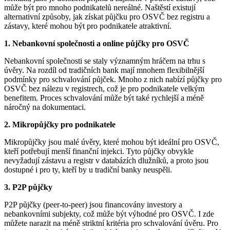
může být pro mnoho podnikatelů nereálné. Naštěstí existují
alternativní způsoby, jak získat půjčku pro OSVČ bez registru a
zástavy, které mohou být pro podnikatele atraktivní.
1. Nebankovní společnosti a online půjčky pro OSVČ
Nebankovní společnosti se staly významným hráčem na trhu s
úvěry. Na rozdíl od tradičních bank mají mnohem flexibilnější
podmínky pro schvalování půjček. Mnoho z nich nabízí půjčky pro
OSVČ bez nálezu v registrech, což je pro podnikatele velkým
benefitem. Proces schvalování může být také rychlejší a méně
náročný na dokumentaci.
2. Mikropůjčky pro podnikatele
Mikropůjčky jsou malé úvěry, které mohou být ideální pro OSVČ,
kteří potřebují menší finanční injekci. Tyto půjčky obvykle
nevyžadují zástavu a registr v databázích dlužníků, a proto jsou
dostupné i pro ty, kteří by u tradiční banky neuspěli.
3. P2P půjčky
P2P půjčky (peer-to-peer) jsou financovány investory a
nebankovními subjekty, což může být výhodné pro OSVČ. I zde
můžete narazit na méně striktní kritéria pro schvalování úvěru. Pro