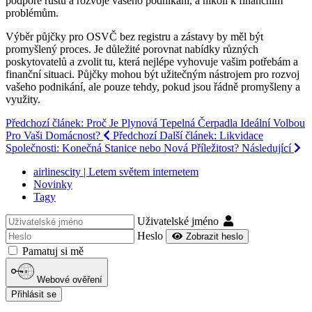
podpoře růstu a rozvoje vašeho podnikání, a nikoli k finančním
problémům.
Výběr půjčky pro OSVČ bez registru a zástavy by měl být
promyšlený proces. Je důležité porovnat nabídky různých
poskytovatelů a zvolit tu, která nejlépe vyhovuje vašim potřebám a
finanční situaci. Půjčky mohou být užitečným nástrojem pro rozvoj
vašeho podnikání, ale pouze tehdy, pokud jsou řádně promyšleny a
využity.
Předchozí článek: Proč Je Plynová Tepelná Čerpadla Ideální Volbou
Pro Vaši Domácnost?
Předchozí
Další článek: Likvidace
Společnosti: Konečná Stanice nebo Nová Příležitost?
Následující
airlinescity | Letem světem internetem
Novinky
Tagy
Uživatelské jméno
Heslo
Zobrazit heslo
Pamatuj si mě
Webové ověření
Přihlásit se