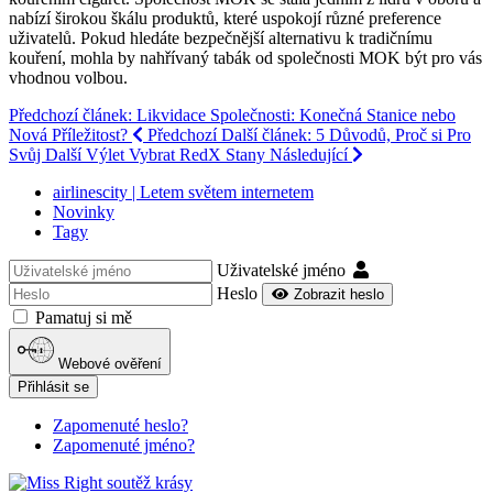
nabízí širokou škálu produktů, které uspokojí různé preference
uživatelů. Pokud hledáte bezpečnější alternativu k tradičnímu
kouření, mohla by nahřívaný tabák od společnosti MOK být pro vás
vhodnou volbou.
Předchozí článek: Likvidace Společnosti: Konečná Stanice nebo
Nová Příležitost?
Předchozí
Další článek: 5 Důvodů, Proč si Pro
Svůj Další Výlet Vybrat RedX Stany
Následující
airlinescity | Letem světem internetem
Novinky
Tagy
Uživatelské jméno
Heslo
Zobrazit heslo
Pamatuj si mě
Webové ověření
Přihlásit se
Zapomenuté heslo?
Zapomenuté jméno?