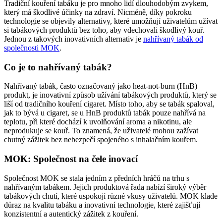
Tradiční kouření tabáku je pro mnoho lidí dlouhodobým zvykem,
který má škodlivé účinky na zdraví. Nicméně, díky pokroku
technologie se objevily alternativy, které umožňují uživatelům užívat
si tabákových produktů bez toho, aby vdechovali škodlivý kouř.
Jednou z takových inovativních alternativ je
nahřívaný tabák od
společnosti MOK
.
Co je to nahřívaný tabák?
Nahřívaný tabák, často označovaný jako heat-not-burn (HnB)
produkt, je inovativní způsob užívání tabákových produktů, který se
liší od tradičního kouření cigaret. Místo toho, aby se tabák spaloval,
jak to bývá u cigaret, se u HnB produktů tabák pouze nahřívá na
teplotu, při které dochází k uvolňování aroma a nikotinu, ale
neprodukuje se kouř. To znamená, že uživatelé mohou zažívat
chutný zážitek bez nebezpečí spojeného s inhalačním kouřem.
MOK: Společnost na čele inovací
Společnost MOK se stala jedním z předních hráčů na trhu s
nahřívaným tabákem. Jejich produktová řada nabízí široký výběr
tabákových chutí, které uspokojí různé vkusy uživatelů. MOK klade
důraz na kvalitu tabáku a inovativní technologie, které zajišťují
konzistentní a autentický zážitek z kouření.