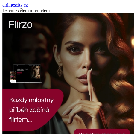
airlinescity.cz
Letem světem internetem