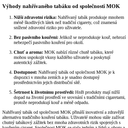
Výhody nahřívaného tabáku od společnosti MOK
Nižší zdravotní rizika:
Nahřívaný tabák produkuje mnohem
méně škodlivých látek než tradiční cigarety, což znamená
snížené zdravotní riziko pro uživatele.
Bez pasivního kouření:
Jelikož se neprodukuje kouř, nehrozí
nebezpečí pasivního kouření pro okolí.
Chuť a aroma:
MOK nabízí různé chutě tabáku, které
mohou uspokojit vkusy každého uživatele a poskytují
autentický zážitek.
Dostupnost:
Nahřívaný tabák od společnosti MOK je k
dispozici v mnoha zemích a je snadno dostupný
prostřednictvím jejich distribuční sítě.
Šetrnost k životnímu prostředí:
HnB produkty mají nižší
dopad na životní prostředí ve srovnání s tradičními cigaretami,
protože neprodukují kouř a méně odpadu.
Nahřívaný tabák od společnosti MOK přináší inovativní a zdravější
alternativu tradičního kouření tabáku. Uživatelé mohou stále zažívat
chutný tabákový zážitek bez mnoha zdravotních rizik spojených s
kouřením cigaret. Společnost MOK se stala jedním z lídrů v oboru a